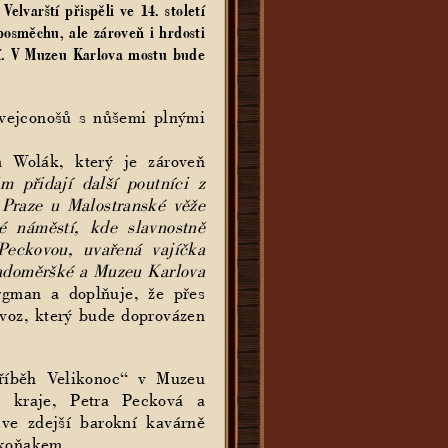
lvarští přispěli ve 14. století
posměchu, ale zároveň i hrdosti
dlí. V Muzeu Karlova mostu bude
vejconošů s nůšemi plnými
m Wolák, který je zároveň
m přidají další poutníci z
 Praze u Malostranské věže
é náměstí, kde slavnostně
Peckovou, uvařená vajíčka
 Radoměršké a Muzeu Karlova
rgman a doplňuje, že přes
ovoz, který bude doprovázen
Příběh Velikonoc“ v Muzeu
o kraje, Petra Pecková a
ve zdejší barokní kavárně
 koňakem.