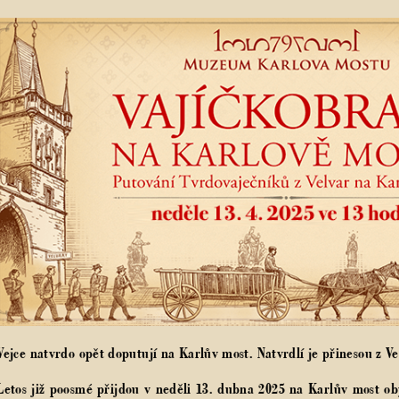
Vejce natvrdo opět doputují na Karlův most. Natvrdlí je přinesou z Ve
etos již poosmé přijdou v neděli 13. dubna 2025 na Karlův most oby