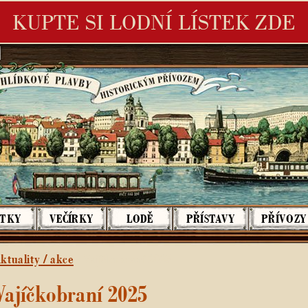
KUPTE SI LODNÍ LÍSTEK ZDE
é Benátky - Plavby historickým přívozem
STKY
VEČÍRKY
LODĚ
PŘÍSTAVY
PŘÍVOZY
ktuality / akce
/
Vajíčkobraní 2025
Vajíčkobraní 2025