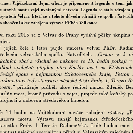
vanou Vajíčkobraní. Jejím cílem je připomenout legendu o tom, jak Ve
e stavbě mostu vejci uvařenými natvrdo. Legenda se stala zdrojem 
byvatelů Velvar, kteří se z tohoto důvodu sdružili ve spolku Natvr
o skončení akce zahájena výstava Příběh Velikonoc.
d roku 2015 se z Velvar do Prahy vydává pěšky skupina 
ajec.
 jejich čele i letos půjde starosta Velvar PhDr. Radi
ředseda velvarského spolku Natvrdlých.
„Cestou se k ni
kolních obcí a všichni se nakonec ve 13. hodin potkají v
dkud společně přejdou přes Karlův most na Křižovnick
ředají spolu s hejtmankou Středočeského kraje, Petrou 
urkmistrovi tedy starostce městské části Prahy 1, Terezii
ostu,”
přibližuje průběh akce ředitel muzea Zdeněk Be
arlův most, kromě průvodu s vejci, projede také koňský p
brojnoši a dobovou středověkou kapelou.
e 14 hodin na Vajíčkobraní naváže zahájení výstavy „
arlova mostu. Výstavu zahájí hejtmanka Středočeskéh
tarostka Prahy 1 Terezie Radoměřská. Lidé budou moci 
chutnat vaječné speciality a připít si Velvarským vaječným