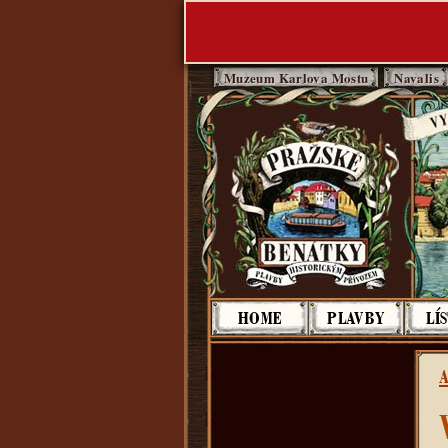
Muzeum Karlova Mostu
Navalis
Pražsk
HOME
PLAVBY
LÍ
A