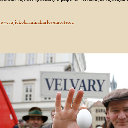
ww.vajickobraninakarlovemoste.cz