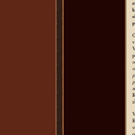
z
k
o
p
O
v
V
p
o
o
p
p
m
K
z
V
K
s
o