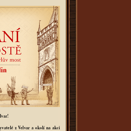
lvar!
vatelé z Velvar a okolí na akci