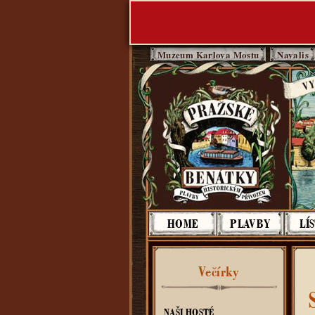
Muzeum Karlova Mostu
Navalis
Pražsk
HOME
PLAVBY
LÍ
S
Večírky
NAŠI HOSTÉ