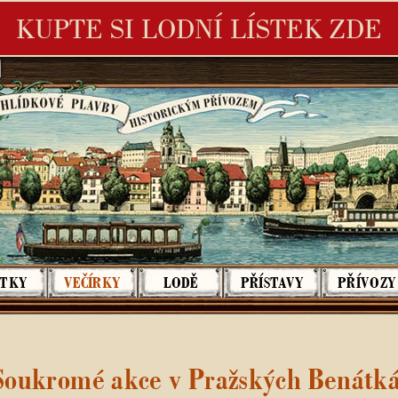
KUPTE SI LODNÍ LÍSTEK ZDE
é Benátky - Plavby historickým přívozem
STKY
VEČÍRKY
LODĚ
PŘÍSTAVY
PŘÍVOZY
oukromé akce v Pražských Benátkách
Soukromé akce v Pražských Benátk