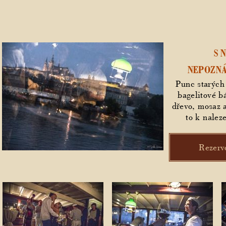
S 
NEPOZNÁ
Punc starých
bagelitové bá
dřevo, mosaz
to k nalez
Rezerv