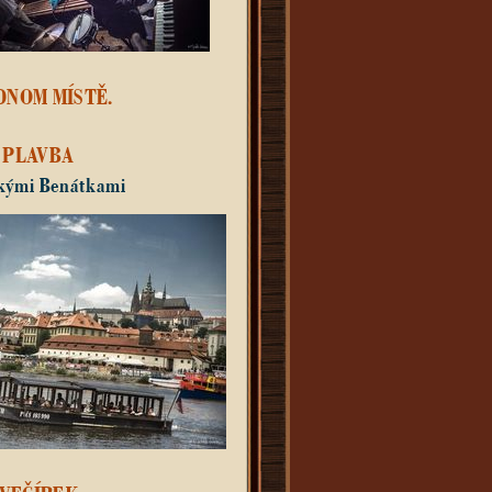
DNOM MÍSTĚ.
PLAVBA
kými Benátkami