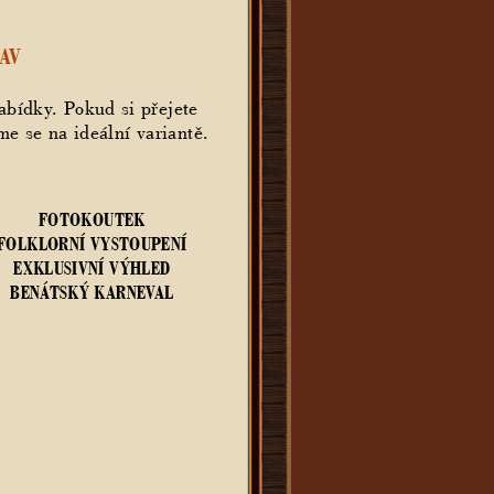
TAV
abídky. Pokud si přejete
e se na ideální variantě.
FOTOKOUTEK
FOLKLORNÍ VYSTOUPENÍ
EXKLUSIVNÍ VÝHLED
BENÁTSKÝ KARNEVAL