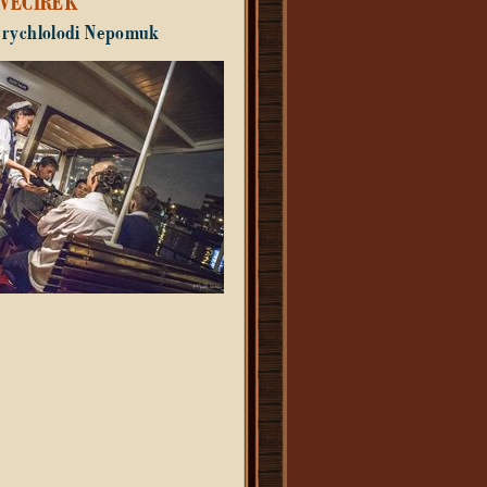
VEČÍREK
í rychlolodi Nepomuk