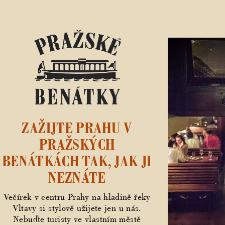
ZAŽIJTE PRAHU V
PRAŽSKÝCH
BENÁTKÁCH TAK, JAK JI
NEZNÁTE
Večírek v centru Prahy na hladině řeky
Vltavy si stylově užijete jen u nás.
Nebuďte turisty ve vlastním městě