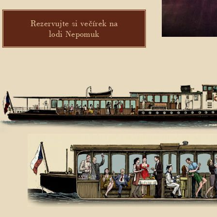
Rezervujte si večírek na
lodi Nepomuk