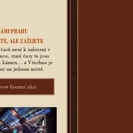
NÁMI PRAHU
TE, ALE ZAŽIJETE
 časů není k nalezení v
rce, staré časy to jsou
 a kámen… a Všechno je
ení na jednom místě.
ovat firemní akci