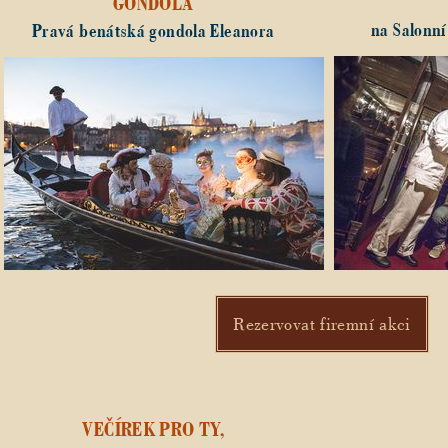
GONDOLA
na Salonn
Pravá benátská gondola Eleanora
Rezervovat firemní akci
VEČÍREK PRO TY,