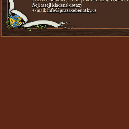
Nejčastěji kladené dotazy
e-mail:
info@prazskebenatky.cz