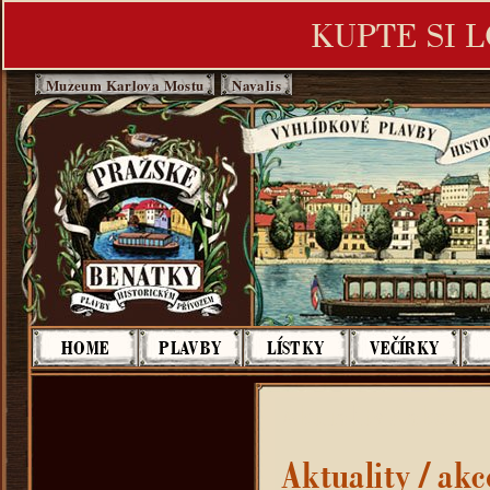
KUPTE SI 
Muzeum Karlova Mostu
Navalis
Pražské Benátky - Plavby histori
HOME
PLAVBY
LÍSTKY
VEČÍRKY
Aktuality / akce
Aktuality / akc