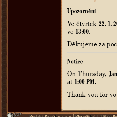
Upozornění
Ve čtvrtek
22. 1. 
ve
.
13:00
Děkujeme za poc
Notice
On Thursday,
Jan
at
.
1:00 PM
Thank you for yo
Pražské Benátky, s. r. o. | Platnéřská 4, 110 00 